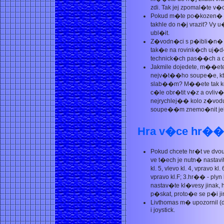
zdi. Tak jej zpomal�te v�
Pokud m�te po�kozen� n
takhle do n�j vrazit? Vy
ubl�it.
Z�vodn�ci s p�ibli�n� 
tak�e na rovink�ch uj�d
technick�ch pas��ch a do
Jakmile dojedete, m��ete 
nejv�t��ho soupe�e, kte
slab��m? M��ete tak koh
c�le obr�tit v�z a ovliv�o
nejrychlej�� kolo z�vod
soupe��m znemo�nit j
Hra v�ce hr��
Pokud chcete hr�t ve dvo
ve t�ech je nutn� nastavit
kl. 5, vlevo kl. 4, vpravo kl.
vpravo kl.F; 3.hr�� - plyn kl
nastav�te kl�vesy jinak
p�skat, proto�e se p�i j
Livthomas m� upozornil
i joystick.