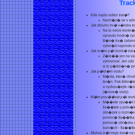
Trac
Kde najdu editor trat�?
Nach�z� se v adre
Jak dlouho trv� v�roba t
Na to nelze konkr
opravdu hodn� rych
B�n� tra� zabere 
vytvo�it naprosto 
Jak m�m p�i tvorb� trat
Z�le�� jen na v
vyhovovat. Jen zd
si to p�ibli�n� pr
Jak p�id�m vodu?
M�sta, kter� chc
ter�n. Pak klikn�t
a vyzkou�ejte r�z
(�rove� vody).
M�m pou��vat p�i tvorb� 
M��ete vyu��t i p
tla��tek u polo�ky
obr�zek o rozm�re
pomoc� tla��tka L
pomoc� obr�zku o
barv�ch - tla��tk
Mohou b�t moje trat� na