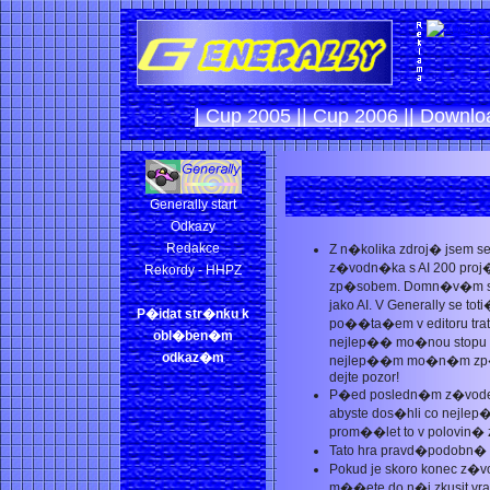
| Cup 2005 |
| Cup 2006 |
| Downlo
Generally start
Odkazy
Redakce
Z n�kolika zdroj� jsem 
z�vodn�ka s AI 200 pro
Rekordy - HHPZ
zp�sobem. Domn�v�m se 
jako AI. V Generally se
P�idat str�nku k
po��ta�em v editoru tra
obl�ben�m
nejlep�� mo�nou stopu n
odkaz�m
nejlep��m mo�n�m zp�so
dejte pozor!
P�ed posledn�m z�vodem 
abyste dos�hli co nej
prom��let to v polovin� 
Tato hra pravd�podobn
Pokud je skoro konec z�
m��ete do n�j zkusit vra