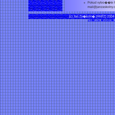
Pokud vytvo��te he
mail@janzaskolny.
(c) Jan Za�koln� (HHPZ) 2004-2
Zp�t na �vodn� st