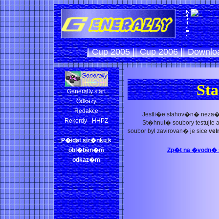
| Cup 2005 |
| Cup 2006 |
| Downlo
St
Generally start
Odkazy
Redakce
Jestli�e stahov�n� neza�n
Rekordy - HHPZ
St�hnut� soubory testujte
soubor byl zavirovan� je sice
vel
P�idat str�nku k
obl�ben�m
Zp�t na �vodn� st
odkaz�m