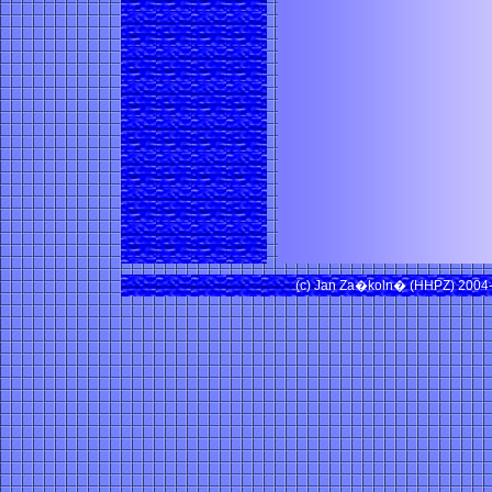
(c) Jan Za�koln� (HHPZ) 2004-2